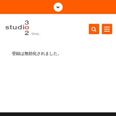
コ
ン
テ
ン
ツ
へ
ス
株式会社Studio3o2の公式サイト
キ
ッ
登録は無効化されました。
プ