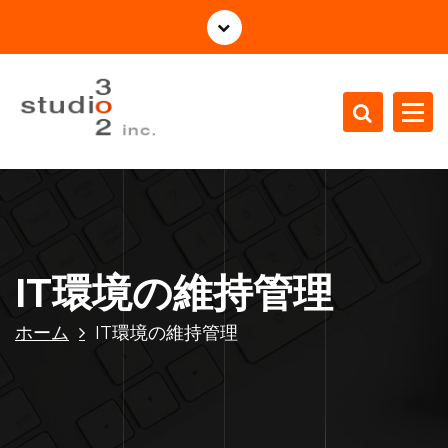
コ
ン
テ
ン
ツ
へ
ス
株式会社Studio3o2の公式サイト
キ
ッ
プ
IT環境の維持管理
ホーム
IT環境の維持管理