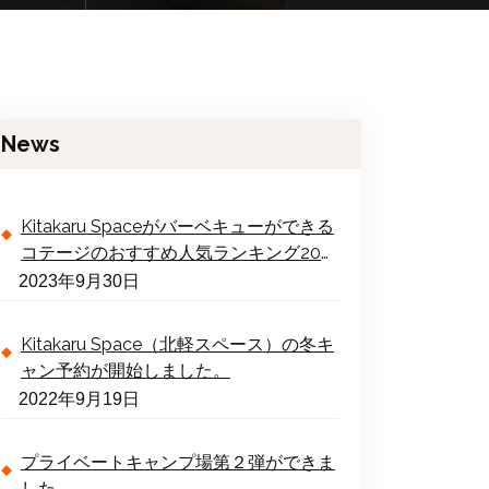
News
Kitakaru Spaceがバーベキューができる
コテージのおすすめ人気ランキング20選
の1位を取得！
2023年9月30日
Kitakaru Space（北軽スペース）の冬キ
ャン予約が開始しました。
2022年9月19日
プライベートキャンプ場第２弾ができま
した