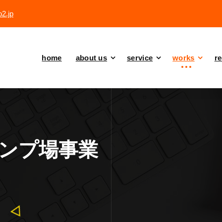
2.jp
home
about us
service
works
re
ンプ場事業