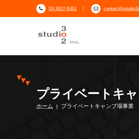
コ
03-3527-5351
contact@studio3o
ン
テ
ン
ツ
へ
ス
株式会社Studio3o2の公式サイト
キ
ッ
プ
プライベートキャ
ホーム
プライベートキャンプ場事業