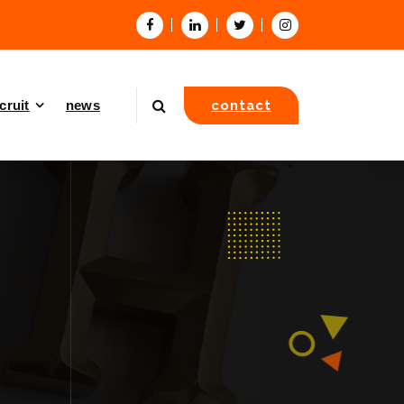
cruit
news
contact