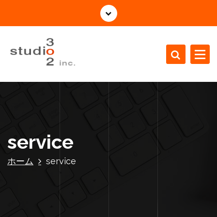
コ
ン
テ
ン
ツ
へ
ス
株式会社Studio3o2の公式サイト
キ
ッ
プ
service
ホーム
service