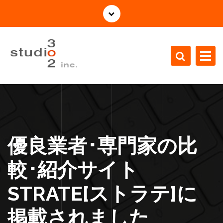
コ
ン
テ
ン
ツ
へ
ス
株式会社Studio3o2の公式サイト
キ
ッ
プ
優良業者･専門家の比
較･紹介サイト
STRATE[ストラテ]に
掲載されました