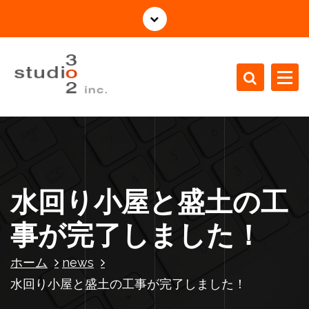
コ
ン
テ
ン
ツ
へ
ス
株式会社Studio3o2の公式サイト
キ
ッ
プ
水回り小屋と盛土の工
事が完了しました！
ホーム
news
水回り小屋と盛土の工事が完了しました！